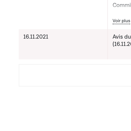
Commis
Bout
Voir plus
Date pr
de com
16.11.2021
Avis du
(16.11.