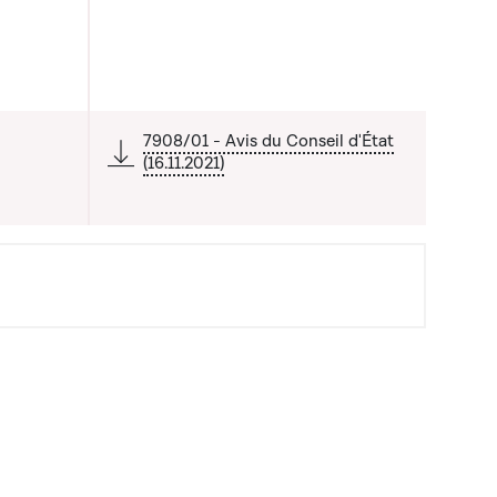
 liste qui précède
7908/01 - Avis du Conseil d'État
(16.11.2021)