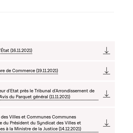
État (16.11.2021)
re de Commerce (19.11.2021)
ur d'Etat près le Tribunal d'Arrondissement de
vis du Parquet général (11.11.2021)
t des Villes et Communes Communes
du Président du Syndicat des Villes et
 la Ministre de la Justice (14.12.2021)