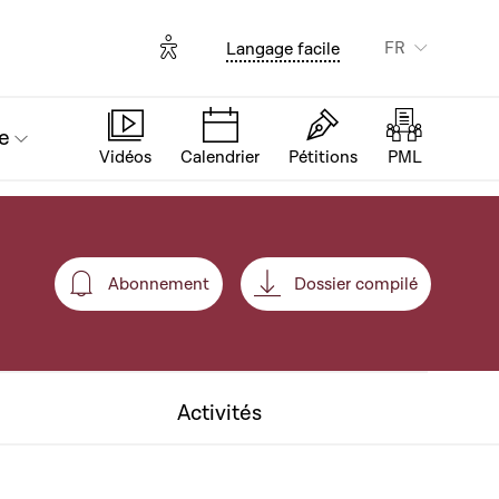
Options d'accessibilité
FR
Langage facile
e
Vidéos
Calendrier
Pétitions
PML
Abonnement
Dossier compilé
Abonnement
Activités