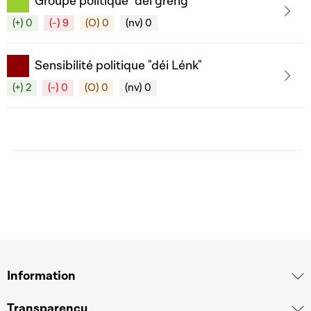
Groupe politique "déi gréng"
(+) 0
(-) 9
(O) 0
(nv) 0
Sensibilité politique "déi Lénk"
(+) 2
(-) 0
(O) 0
(nv) 0
Information
Transparency