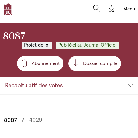
Options d'
Menu
Open search mod
8087
Projet de loi
Publié(e) au Journal Officiel
Abonnement
Dossier compilé
Abonnement
Récapitulatif des votes
4029
8087