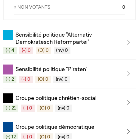
NON VOTANTS
0
Sensibilité politique "Alternativ
Demokratesch Reformpartei"
(+) 4
(-) 0
(O) 0
(nv) 0
Sensibilité politique "Piraten"
(+) 2
(-) 0
(O) 0
(nv) 0
Groupe politique chrétien-social
(+) 21
(-) 0
(O) 0
(nv) 0
Groupe politique démocratique
(+) 12
(-) 0
(O) 0
(nv) 0