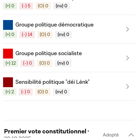
(+) 0
(-) 5
(O) 0
(nv) 0
Groupe politique démocratique
(+) 0
(-) 14
(O) 0
(nv) 0
Groupe politique socialiste
(+) 12
(-) 0
(O) 0
(nv) 0
Sensibilité politique "déi Lénk"
(+) 2
(-) 0
(O) 0
(nv) 0
Premier vote constitutionnel ·
Adopté