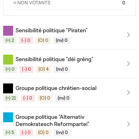
NON VOTANTS
0
Sensibilité politique "Piraten"
(+) 2
(-) 0
(O) 0
(nv) 0
Sensibilité politique "déi gréng"
(+) 0
(-) 0
(O) 4
(nv) 0
Groupe politique chrétien-social
(+) 21
(-) 0
(O) 0
(nv) 0
Groupe politique "Alternativ
Demokratesch Reformpartei"
(+) 5
(-) 0
(O) 0
(nv) 0