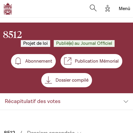
Options d'
Menü
Open search mod
8512
Projet de loi
Publié(e) au Journal Officiel
Abonnement
Publication Mémorial
Abonnement
Dossier compilé
Récapitulatif des votes