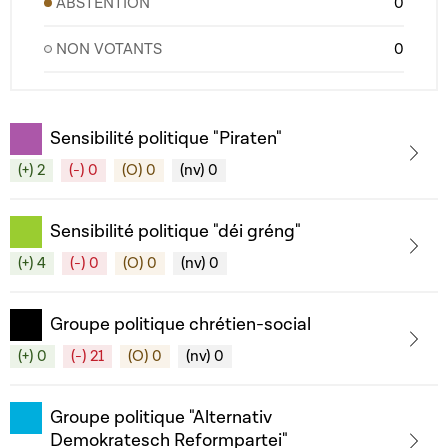
ABSTENTION
0
NON VOTANTS
0
Sensibilité politique "Piraten"
(+) 2
(-) 0
(O) 0
(nv) 0
Sensibilité politique "déi gréng"
(+) 4
(-) 0
(O) 0
(nv) 0
Groupe politique chrétien-social
(+) 0
(-) 21
(O) 0
(nv) 0
Groupe politique "Alternativ
Demokratesch Reformpartei"