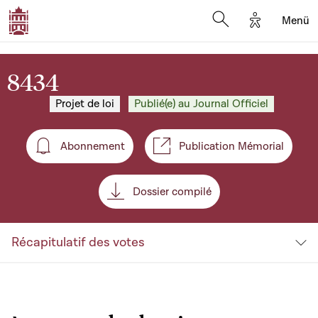
Options d'a
Menü
Open search moda
8434
Projet de loi
Publié(e) au Journal Officiel
Abonnement
Publication Mémorial
Abonnement
Dossier compilé
Récapitulatif des votes