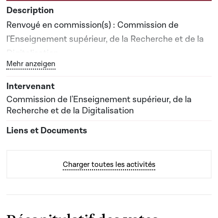
Renvoyé en commission(s) : Commission de
l'Enseignement supérieur, de la Recherche et de la
Digitalisation
Bouton graphique servant à afficher ou cacher tous les 
Mehr anzeigen
Date prévisionnelle du rapport de commission : 25-
03-2025
Commission de l'Enseignement supérieur, de la
Recherche et de la Digitalisation
Charger toutes les activités