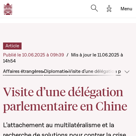
Options d'a
Menu
Open search moda
Article
Publié le 10.06.2025 à 09h39
/
Mis à jour le 11.06.2025 à
14h54
Affaires étrangères
Diplomatie
Visite d’une délégation parleme
Voir
Visite d’une délégation
parlementaire en Chine
L’attachement au multilatéralisme et la
recherche de solutions pour contrer la crise