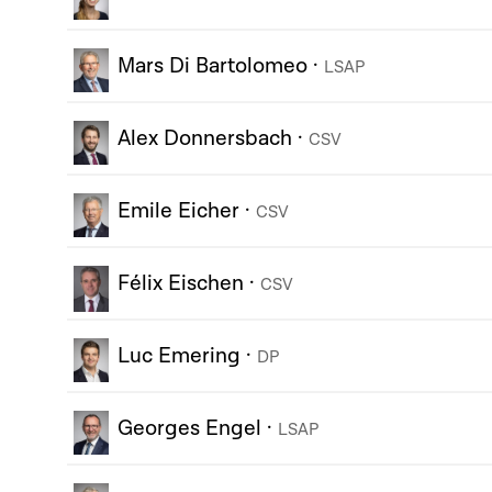
Mars Di Bartolomeo
·
LSAP
Alex Donnersbach
·
CSV
Emile Eicher
·
CSV
Félix Eischen
·
CSV
Luc Emering
·
DP
Georges Engel
·
LSAP