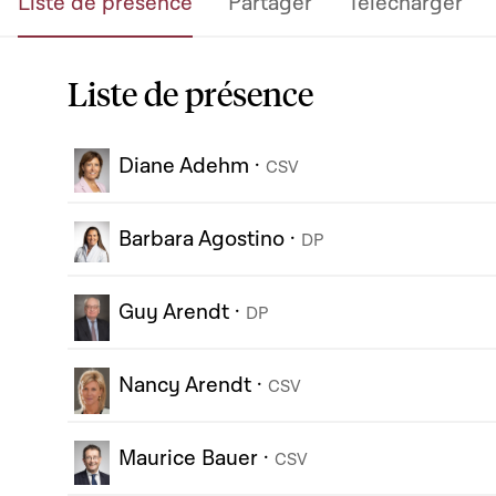
Liste de présence
Partager
Télécharger
Liste de présence
Diane Adehm
·
CSV
Barbara Agostino
·
DP
Guy Arendt
·
DP
Nancy Arendt
·
CSV
Maurice Bauer
·
CSV