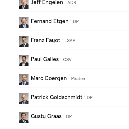
Jeff Engelen
·
ADR
Fernand Etgen
·
DP
Franz Fayot
·
LSAP
Paul Galles
·
CSV
Marc Goergen
·
Piraten
Patrick Goldschmidt
·
DP
Gusty Graas
·
DP