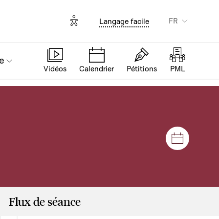
Options d'accessibilité
FR
Langage facile
e
Vidéos
Calendrier
Pétitions
PML
Séances e
Flux de séance