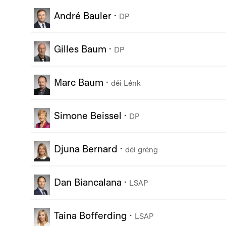
André Bauler
·
DP
Gilles Baum
·
DP
Marc Baum
·
déi Lénk
Simone Beissel
·
DP
Djuna Bernard
·
déi gréng
Dan Biancalana
·
LSAP
Taina Bofferding
·
LSAP