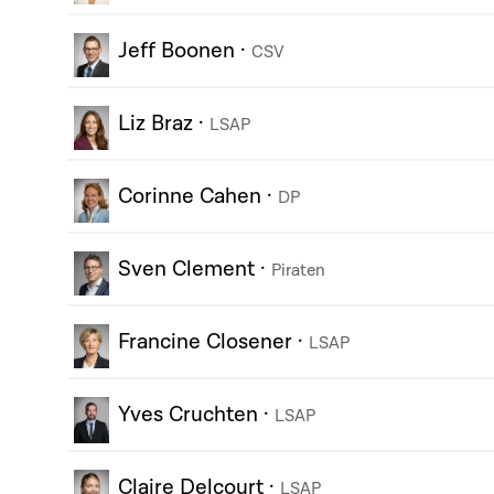
Jeff Boonen
·
CSV
Liz Braz
·
LSAP
Corinne Cahen
·
DP
Sven Clement
·
Piraten
Francine Closener
·
LSAP
Yves Cruchten
·
LSAP
Claire Delcourt
·
LSAP