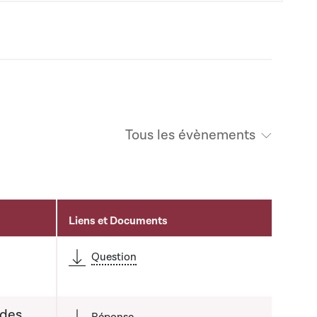
Tous les évènements
Liens et Documents
é
Question
 des