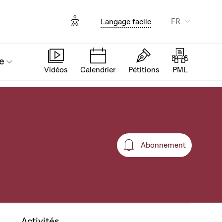
Options d'accessibilité
FR
Langage facile
e
Vidéos
Calendrier
Pétitions
PML
Abonnement
Abonnement
Activités