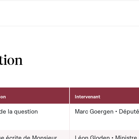
tion
ion
Intervenant
de la question
Marc Goergen • Déput
e écrite de Monsieur
Léon Gloden • Ministre