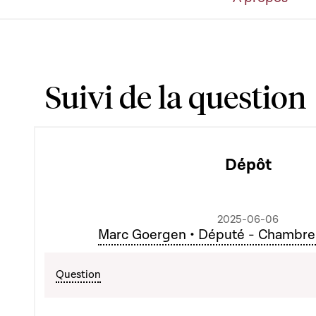
Suivi de la question
Dépôt
2025-06-06
Marc Goergen • Député - Chambre
Question