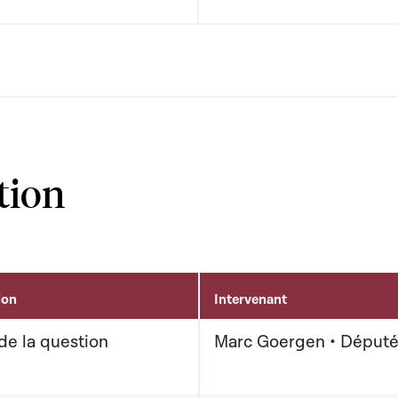
tion
ion
Intervenant
de la question
Marc Goergen • Déput