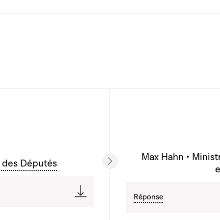
Max Hahn • Ministr
 des Députés
e
Réponse