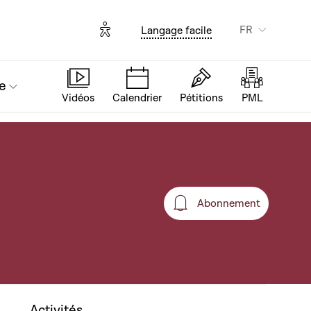
Options d'accessibilité
FR
Langage facile
e
Vidéos
Calendrier
Pétitions
PML
Abonnement
Abonnement
Activités