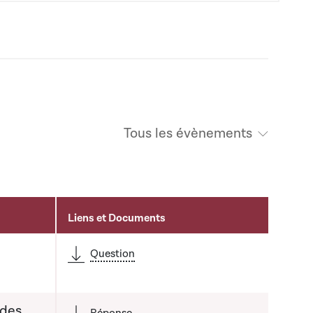
Tous les évènements
Liens et Documents
é
Question
 des