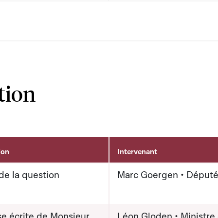
tion
ion
Intervenant
de la question
Marc Goergen • Déput
e écrite de Monsieur
Léon Gloden • Ministre