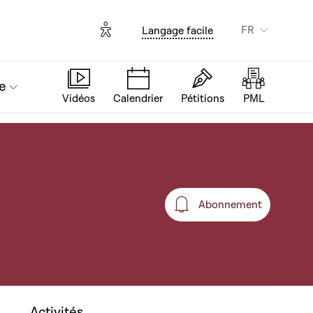
Options d'accessibilité
FR
Langage facile
e
Vidéos
Calendrier
Pétitions
PML
Abonnement
Abonnement
Activités