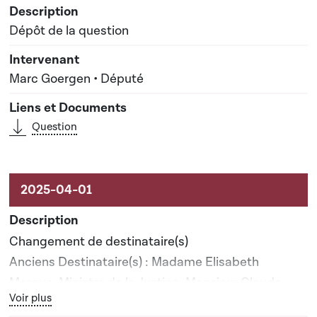
Dépôt de la question
Marc Goergen • Député
Question
Changement de destinataire(s)
Anciens Destinataire(s) : Madame Elisabeth
Margue, Ministre de la Justice; Monsieur Claude
Bouton graphique servant à afficher ou cacher tous les élé
Voir plus
Meisch, Ministre du Logement et de l'Aménagement