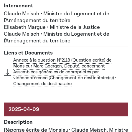
du territoire
Nouveau(x) destinataire(s) : Monsieur Claude
Claude Meisch • Ministre du Logement et de
Meisch, Ministre du Logement et de l'Aménagement
l'Aménagement du territoire
Elisabeth Margue • Ministre de la Justice
du territoire
Claude Meisch • Ministre du Logement et de
l'Aménagement du territoire
Annexe à la question N°2118 (Question écrite) de
Monsieur Marc Goergen, Député, concernant
Assemblées générales de copropriétés par
vidéoconférence (Changement de destinataire(s)) :
Changement de destinataire
Réponse écrite de Monsieur Claude Meisch, Ministre