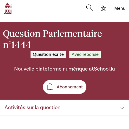
Options d'a
Menu
Open search moda
Question Parlementaire
n°1444
Question écrite
Avec réponse
Nouvelle plateforme numérique atSchool.lu
Abonnement
Abonnement
Activités sur la question