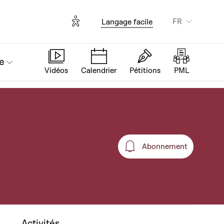
Options d'accessibilité
FR
Langage facile
e
Vidéos
Calendrier
Pétitions
PML
Abonnement
Abonnement
Activités