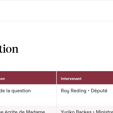
tion
ion
Intervenant
de la question
Roy Reding • Député
e écrite de Madame
Yuriko Backes • Ministr