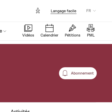
Options d'accessibilité
FR
Langage facile
e
Vidéos
Calendrier
Pétitions
PML
Abonnement
Abonnement
Activités