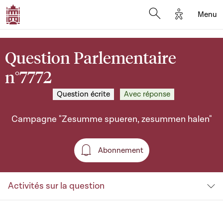
Options d'a
Menu
Open search moda
Question Parlementaire
n°7772
Question écrite
Avec réponse
Campagne "Zesumme spueren, zesummen halen"
Abonnement
Abonnement
Activités sur la question