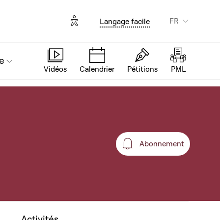
Options d'accessibilité
FR
Langage facile
e
Vidéos
Calendrier
Pétitions
PML
Abonnement
Abonnement
Activités