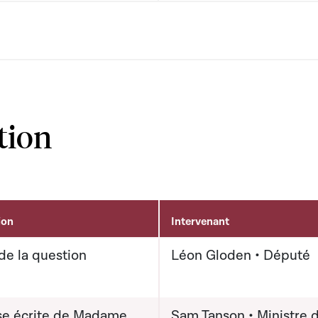
tion
ion
Intervenant
de la question
Léon Gloden • Député
e écrite de Madame
Sam Tanson • Ministre d