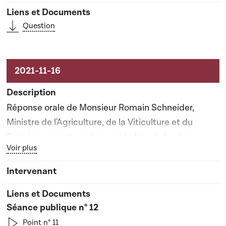
Question
Réponse orale de Monsieur Romain Schneider,
Ministre de l'Agriculture, de la Viticulture et du
Développement rural apportée lors de la séance
Bouton graphique servant à afficher ou cacher tous les élé
Voir plus
publique n°12
Séance publique n° 12
Point n° 11