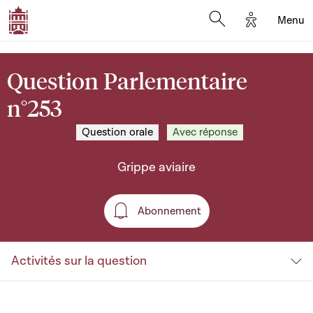
Options d'a
Menu
Open search moda
Question Parlementaire
n°253
Question orale
Avec réponse
Grippe aviaire
Abonnement
Abonnement
Activités sur la question