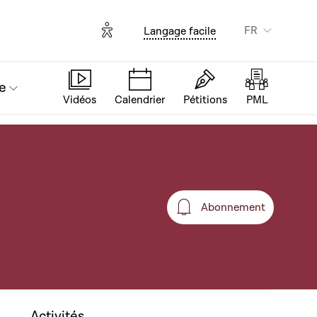
Options d'accessibilité
FR
Langage facile
e
Vidéos
Calendrier
Pétitions
PML
Abonnement
Abonnement
Activités