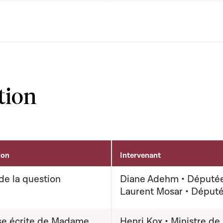
tion
ion
Intervenant
de la question
Diane Adehm • Député
Laurent Mosar • Déput
e écrite de Madame
Henri Kox • Ministre de 