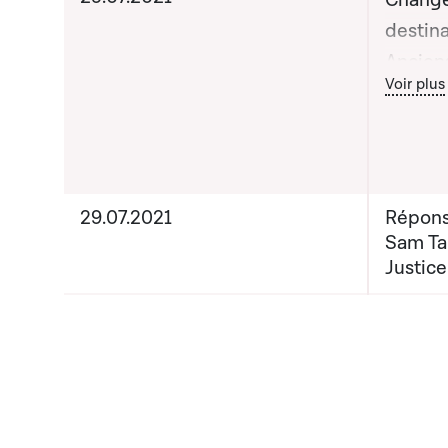
Chang
destina
Anciens
Bout
Voir plus
Madame
Minist
Sam Tan
Justice
Nouveau
29.07.2021
Répons
Sam Tan
Madame
Justice
de la J