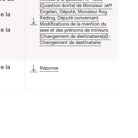
(Question écrite) de Monsieur Jeff
Engelen, Député, Monsieur Roy
e la
Reding, Député concernant
Modifications de la mention du
 liste qui précède
e la
sexe et des prénoms de mineurs
(Changement de destinataire(s)) :
Changement de destinataire
e la
Réponse