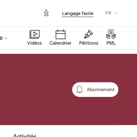
Options d'accessibilité
FR
Langage facile
e
Vidéos
Calendrier
Pétitions
PML
Abonnement
Abonnement
Activités