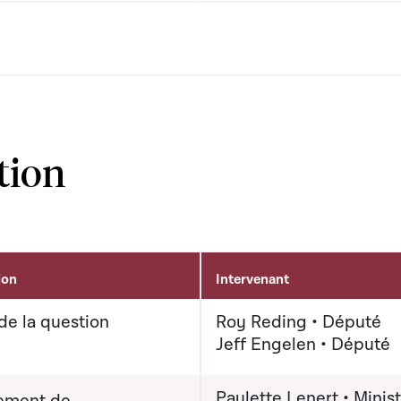
tion
ion
Intervenant
de la question
Roy Reding • Député
Jeff Engelen • Député
Paulette Lenert • Minis