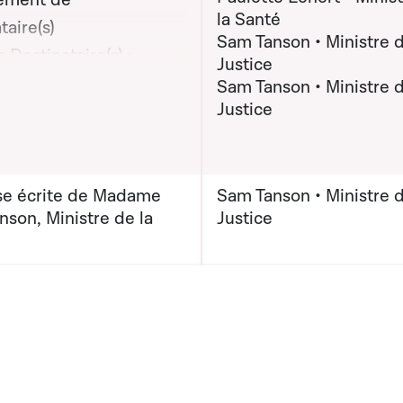
ement de
la Santé
taire(s)
Sam Tanson • Ministre d
 Destinataire(s) :
Justice
on graphique servant à afficher ou cacher tous les éléments de la
 Paulette Lenert,
Sam Tanson • Ministre d
Justice
re de la Santé; Madame
son, Ministre de la
(x) destinataire(s) :
e écrite de Madame
Sam Tanson • Ministre d
son, Ministre de la
Justice
 Sam Tanson, Ministre
ustice