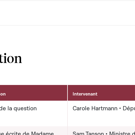
tion
ion
Intervenant
de la question
Carole Hartmann • Dép
e écrite de Madame
Sam Tanson • Ministre d