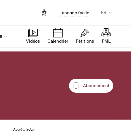
Options d'accessibilité
FR
Langage facile
e
Vidéos
Calendrier
Pétitions
PML
Abonnement
Abonnement
Activités