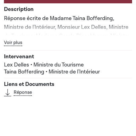
Réponse écrite de Madame Taina Bofferding,
Ministre de l'Intérieur, Monsieur Lex Delles, Ministre
du Tourisme, Madame Carole Dieschbourg, Ministre
Bouton graphique servant à afficher ou cacher tous les élé
Voir plus
de l'Environnement, du Climat et du
Développement durable
Lex Delles • Ministre du Tourisme
Taina Bofferding • Ministre de l'Intérieur
Réponse