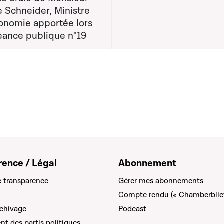
 Schneider, Ministre
conomie apportée lors
séance publique n°19
rence / Légal
Abonnement
e transparence
Gérer mes abonnements
Compte rendu (« Chamberblie
rchivage
Podcast
t des partis politiques