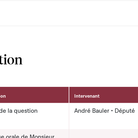
tion
ion
Intervenant
de la question
André Bauler • Député
e orale de Monsieur