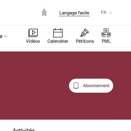
Options d'accessibilité
FR
Langage facile
e
Vidéos
Calendrier
Pétitions
PML
Abonnement
Abonnement
Activités