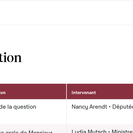
tion
ion
Intervenant
de la question
Nancy Arendt • Député
Lydia Mutsch • Ministre