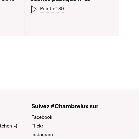
Point n° 39
 liste qui précède
Suivez #Chambrelux sur
Facebook
tchen »)
Flickr
Instagram