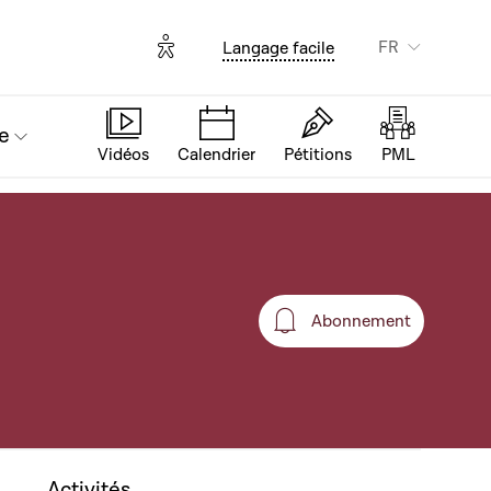
Options d'accessibilité
FR
Langage facile
e
Vidéos
Calendrier
Pétitions
PML
Abonnement
Abonnement
Activités