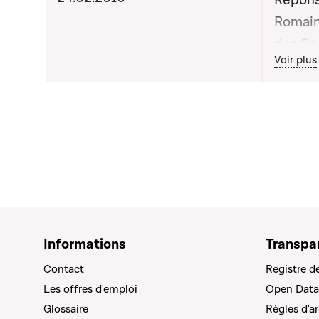
Répons
Romain
des Sp
Bout
Voir plus
Mutsch,
apporté
publiq
Informations
Transpa
Contact
Registre d
Les offres d'emploi
Open Data
Glossaire
Règles d'a