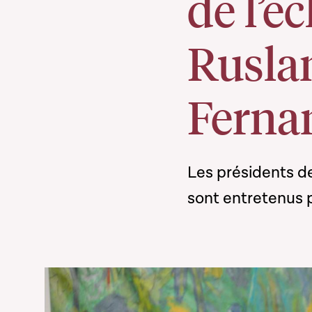
de l’é
Rusla
Ferna
Les présidents d
sont entretenus 