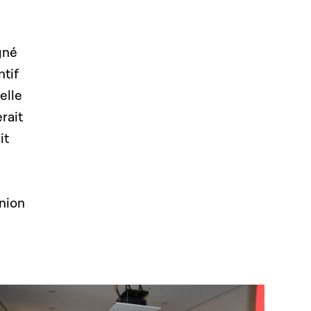
gné
ntif
elle
rait
it
Union
Open image in gallery