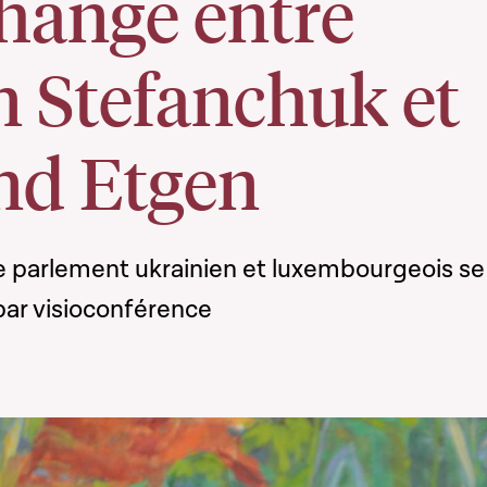
change entre
n Stefanchuk et
nd Etgen
e parlement ukrainien et luxembourgeois se
par visioconférence