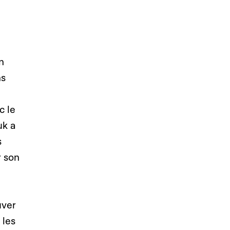
n
ns
c le
uk a
s
r son
uver
 les