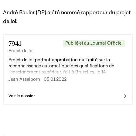
André Bauler (DP) a été nommé rapporteur du projet
de loi.
7941
Publié(e) au Journal Officiel
Projet de loi
Projet de loi portant approbation du Traité sur la
reconnaissance automatique des qualifications de
l'enseignement supérieur, fait à Bruxelles, le 14
septembre 2021
Jean Asselborn · 05.01.2022
Voir le dossier