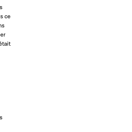
s
ns ce
ns
ger
était
s