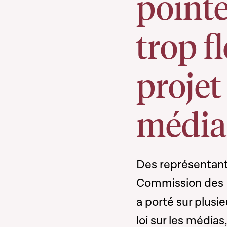
pointe
trop f
projet 
média
Des représentants
Commission des M
a porté sur plusi
loi sur les média