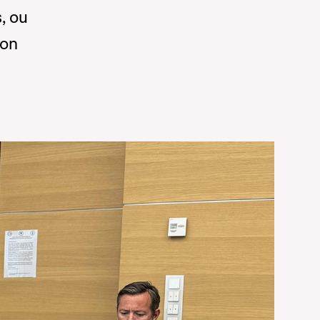
s, ou
ion