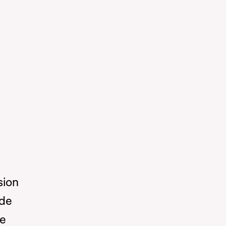
sion
 de
de