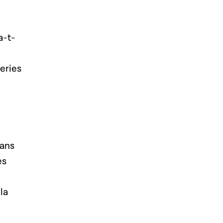
a-t-
eries
sans
es
la