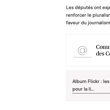
Les députés ont expl
renforcer le pluralis
faveur du journalism
Commi
des 
Album Flickr : le
pour la li…