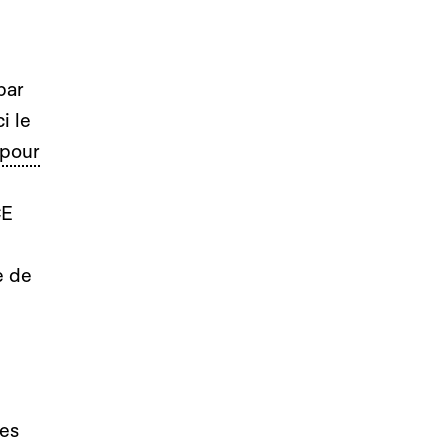
par
i le
 pour
CE
e de
es