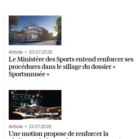
des fonctionnaires de l'État et abrogeant : 1° la loi
modifiée du 24 juillet 2020 visant à mettre en place un
fonds de relance et de solidarité et un régime d'aides en
faveur de certaines entreprises ; 2° la loi modifiée du 19
décembre 2020 ayant pour objet la mise en place d'une
contribution temporaire de l'État aux coûts non
couverts de certaines entreprises
Article
20.07.2026
Le Ministère des Sports entend renforcer ses
procédures dans le sillage du dossier «
Sportsmusée »
Article
13.07.2026
Une motion propose de renforcer la