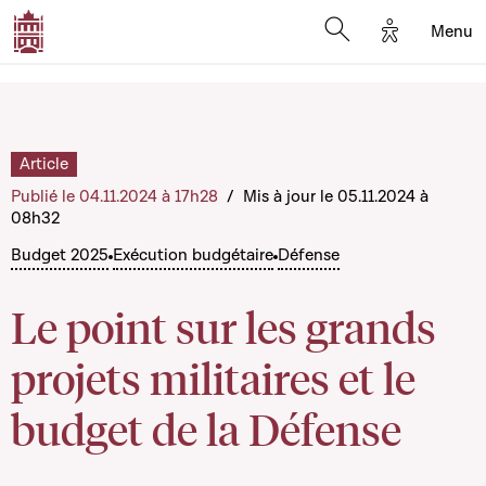
Options d'a
Menu
Open search moda
Article
Publié le 04.11.2024 à 17h28
/
Mis à jour le 05.11.2024 à
08h32
Budget 2025
Exécution budgétaire
Défense
Le point sur les grands
projets militaires et le
budget de la Défense