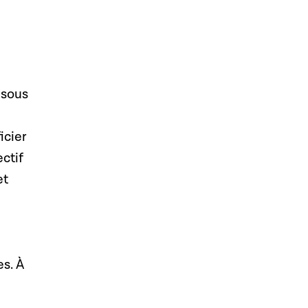
 sous
icier
ectif
et
s. À