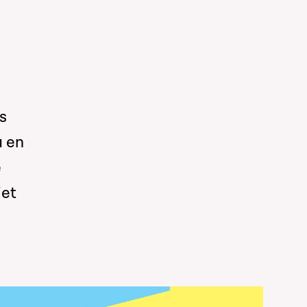
es
u en
é
jet