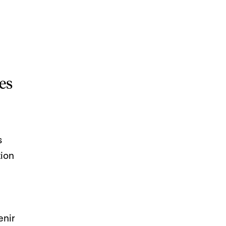
es
s
tion
enir