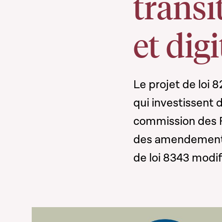
transi
et dig
Le projet de loi 
qui investissent 
commission des F
des amendements 
de loi 8343 modifi