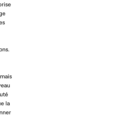
prise
age
es
ons.
 mais
veau
puté
e la
onner