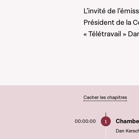
L’invité de l’émis
Président de la 
« Télétravail » Da
Cacher les chapitres
Aller à c
Chamber
00:00:00
Dan Kersc