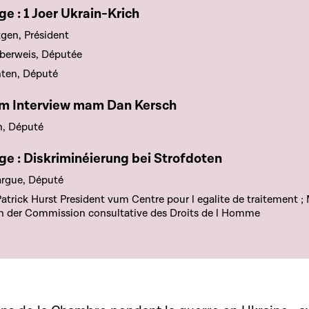
e chapitre
e : 1 Joer Ukrain-Krich
gen, Président
berweis, Députée
hten, Député
e chapitre
um Interview mam Dan Kersch
h, Député
e chapitre
e : Diskriminéierung bei Strofdoten
argue, Député
atrick Hurst President vum Centre pour l egalite de traitement
un der Commission consultative des Droits de l Homme