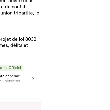
ec l’invité nous
e du conflit.
union tripartite, le
rojet de loi 8032
mes, délits et
urnal Officiel
nte générale
ou plusieurs