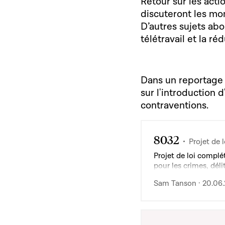
Retour sur les acti
discuteront les mom
D’autres sujets abor
télétravail et la ré
Dans un reportage 
sur l'introduction 
contraventions.
8032
Projet de l
Projet de loi complé
pour les crimes, dél
des éléments visés à
Sam Tanson · 20.06