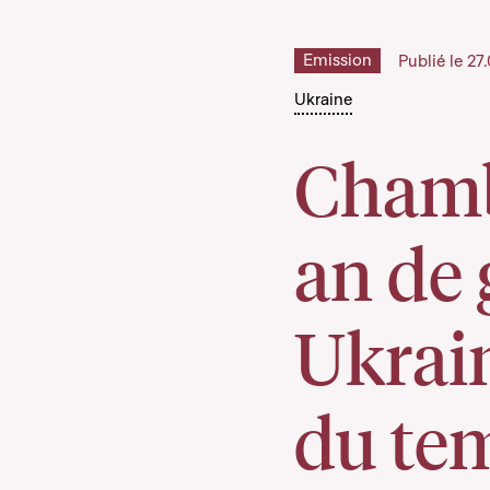
Emission
Publié le 2
Ukraine
Chambe
an de 
Ukrain
du tem