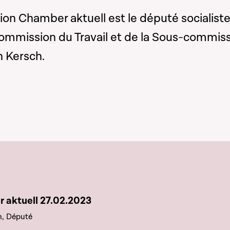
sion Chamber aktuell est le député socialiste
Commission du Travail et de la Sous-commis
n Kersch.
e chapitre
 aktuell 27.02.2023
h, Député