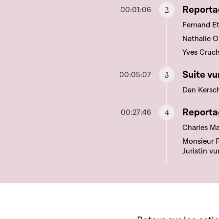
Aller à c
Reportag
00:01:06
Fernand Et
Nathalie O
Yves Cruc
Aller à c
Suite v
00:05:07
Dan Kersc
Aller à c
Reportag
00:27:46
Charles M
Monsieur P
Juristin v