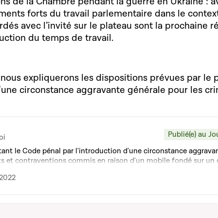
ons de la Chambre pendant la guerre en Ukraine : av
ents forts du travail parlementaire dans le context
dés avec l’invité sur le plateau sont la prochaine ré
duction du temps de travail.
nous expliquerons les dispositions prévues par le p
d'une circonstance aggravante générale pour les cri
Publié(e) au Jo
oi
tant le Code pénal par l'introduction d'une circonstance aggrava
its et contraventions commis en raison d'un mobile fondé sur un 
 l'article 454 du Code pénal
.2022