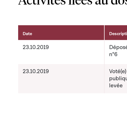
Date
Descript
Activités liées au dossier
23.10.2019
Déposé
n°6
23.10.2019
Voté(e)
publiq
levée