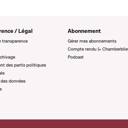
rence / Légal
Abonnement
e transparence
Gérer mes abonnements
Compte rendu (« Chamberblie
rchivage
Podcast
t des partis politiques
ale
 des données
e