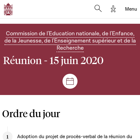
Options d'
Menu
Open search mod
Commission de l'Education nationale, de l'Enfance,
de la Jeunesse, de l'Enseignement supérieur et de la
Recherche
Réunion - 15 juin 2020
Séances et réunions
Ordre du jour
Adoption du projet de procès-verbal de la réunion du