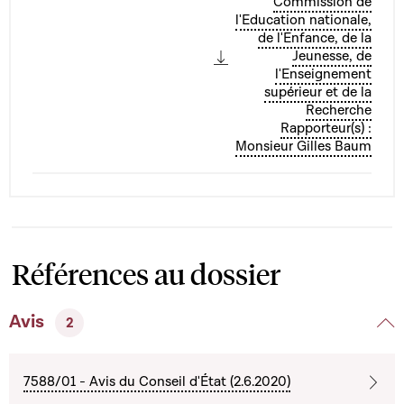
Commission de
l'Education nationale,
de l'Enfance, de la
Jeunesse, de
l'Enseignement
supérieur et de la
Recherche
Rapporteur(s) :
Monsieur Gilles Baum
Références au dossier
Avis
2
7588/01 - Avis du Conseil d'État (2.6.2020)