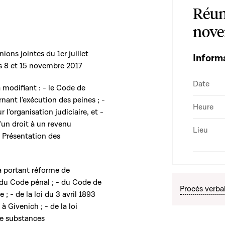
Réun
nove
ons jointes du 1er juillet
Inform
es 8 et 15 novembre 2017
Date
 modifiant : - le Code de
nant l'exécution des peines ; -
Heure
 l'organisation judiciaire, et -
d'un droit à un revenu
Lieu
 Présentation des
a portant réforme de
- du Code pénal ; - du Code de
Procès verba
; - de la loi du 3 avril 1893
 Givenich ; - de la loi
de substances