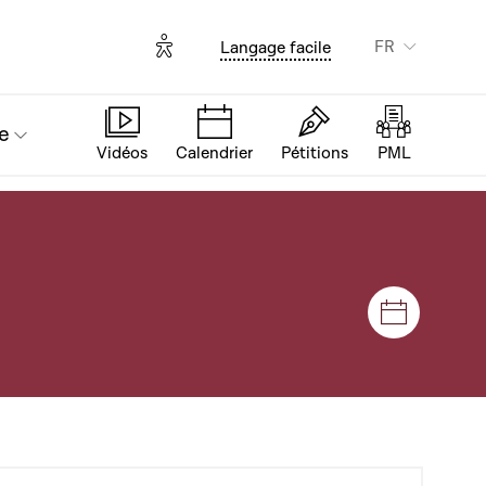
Options d'accessibilité
FR
Langage facile
e
Vidéos
Calendrier
Pétitions
PML
Séances e