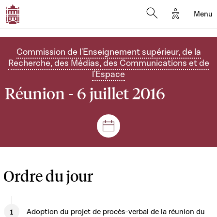
Options d'
Menu
Open search mod
Commission de l'Enseignement supérieur, de la
Recherche, des Médias, des Communications et de
l'Espace
Réunion - 6 juillet 2016
Séances et réunions
Ordre du jour
Adoption du projet de procès-verbal de la réunion du