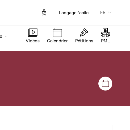
Options d'accessibilité
FR
Langage facile
e
Vidéos
Calendrier
Pétitions
PML
Séances e