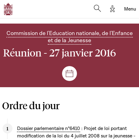
Options d'
Menu
Open search mod
Commission de l'Education nationale, de l'Enfance
et de la Jeunesse
Réunion - 27 janvier 2016
Séances et réunions
Ordre du jour
Dossier parlementaire n°6410
: Projet de loi portant
modification de la loi du 4 juillet 2008 sur la jeunesse -