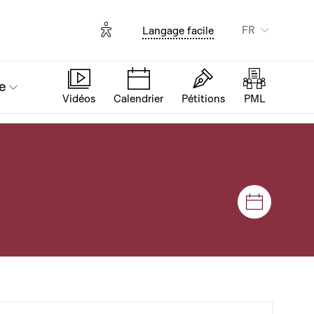
Options d'accessibilité
FR
Langage facile
e
Vidéos
Calendrier
Pétitions
PML
Séances e