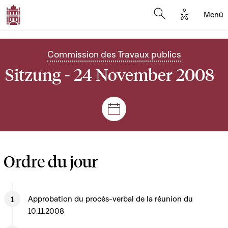
Options d'
Menü
Open search mod
Commission des Travaux publics
Sitzung - 24 November 2008
Plenar- und Ausschusssitz
Ordre du jour
Approbation du procès-verbal de la réunion du
10.11.2008