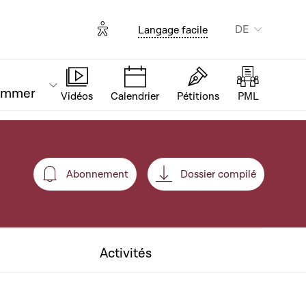
Options d'accessibilité
DE
Langage facile
ammer
Vidéos
Calendrier
Pétitions
PML
Abonnement
Dossier compilé
Abonnement
Activités