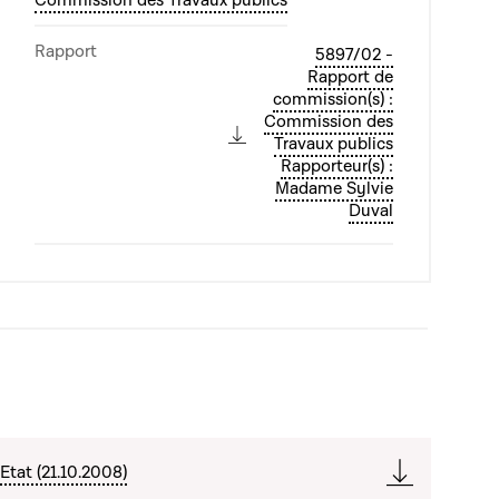
Commission des Travaux publics
Rapport
5897/02 -
Rapport de
commission(s) :
Commission des
Travaux publics
Rapporteur(s) :
Madame Sylvie
Duval
Etat (21.10.2008)