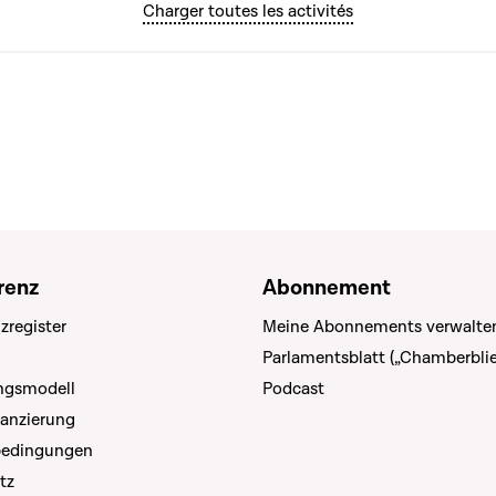
Charger toutes les activités
renz
Abonnement
zregister
Meine Abonnements verwalte
Parlamentsblatt („Chamberblie
ungsmodell
Podcast
nanzierung
bedingungen
tz