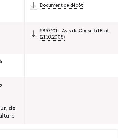
Document de dépôt
5897/01 - Avis du Conseil d'Etat
(21.10.2008)
x
x
ur, de
ulture