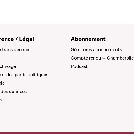
rence / Légal
Abonnement
e transparence
Gérer mes abonnements
Compte rendu (« Chamberblie
rchivage
Podcast
t des partis politiques
ale
 des données
e