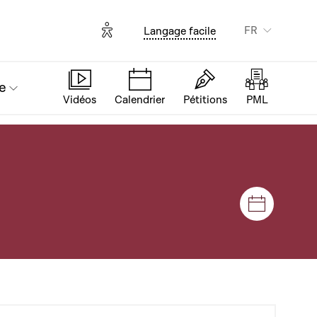
Options d'accessibilité
FR
Langage facile
e
Vidéos
Calendrier
Pétitions
PML
Séances e