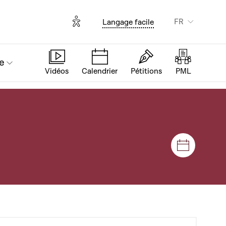
Options d'accessibilité
FR
Langage facile
e
Vidéos
Calendrier
Pétitions
PML
Séances e