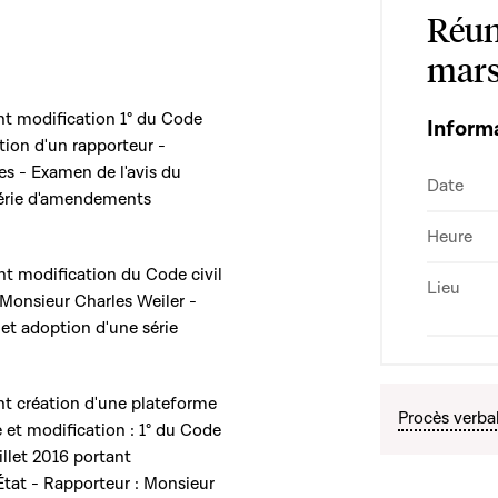
Réun
mars
ant modification 1° du Code
Inform
ion d'un rapporteur -
es - Examen de l'avis du
Date
 série d'amendements
Heure
ant modification du Code civil
Lieu
 Monsieur Charles Weiler -
 et adoption d'une série
ant création d'une plateforme
Procès verba
et modification : 1° du Code
illet 2016 portant
État - Rapporteur : Monsieur