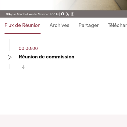
Flux de Réunion
Archives
Partager
Télécha
00:00:00
Réunion de commission
Play
Télécharger cette séquence