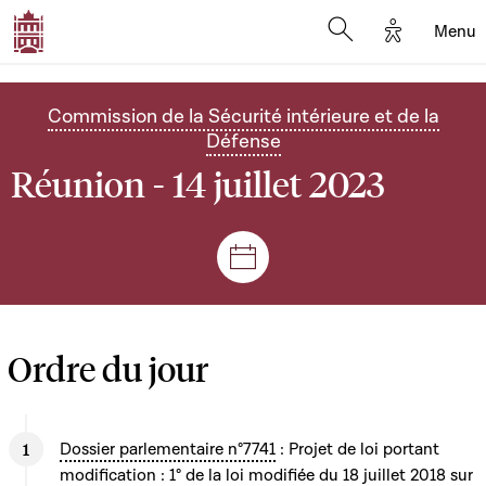
Options d'
Menu
Open search mod
Commission de la Sécurité intérieure et de la
Défense
Réunion - 14 juillet 2023
Séances et réunions
Ordre du jour
Dossier parlementaire n°7741
: Projet de loi portant
modification : 1° de la loi modifiée du 18 juillet 2018 sur