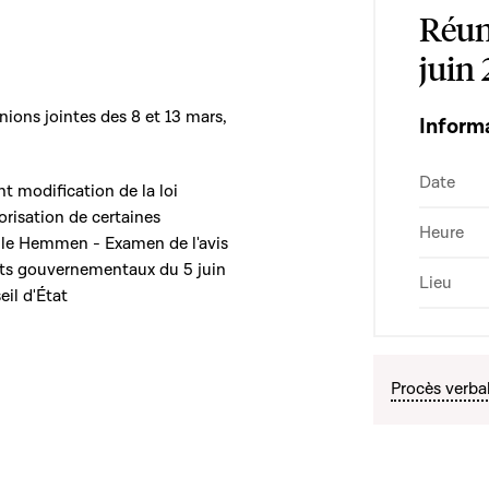
Réun
juin
ions jointes des 8 et 13 mars,
Inform
Date
nt modification de la loi
orisation de certaines
Heure
ile Hemmen - Examen de l'avis
ts gouvernementaux du 5 juin
Lieu
il d'État
Procès verba