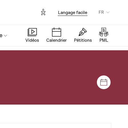
Options d'accessibilité
FR
Langage facile
e
Vidéos
Calendrier
Pétitions
PML
Séances e