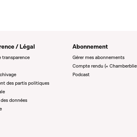
rence / Légal
Abonnement
e transparence
Gérer mes abonnements
Compte rendu (« Chamberblie
rchivage
Podcast
t des partis politiques
ale
 des données
e