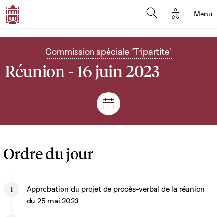
Options d'
Menu
Open search mod
Commission spéciale "Tripartite"
Réunion - 16 juin 2023
Séances et réunions
Ordre du jour
Approbation du projet de procès-verbal de la réunion
du 25 mai 2023