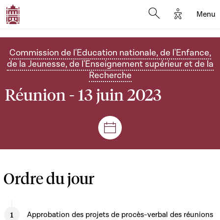
Options d'
Menu
Open search mod
Commission de l'Education nationale, de l'Enfance,
de la Jeunesse, de l'Enseignement supérieur et de la
Recherche
Réunion - 13 juin 2023
Séances et réunions
Ordre du jour
Approbation des projets de procès-verbal des réunions