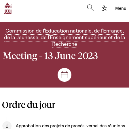
Options d'
Menu
Open search mod
Commission de l'Education nationale, de l'Enfance,
de la Jeunesse, de l'Enseignement supérieur et de la
Recherche
Meeting - 13 June 2023
Sessions and meetings
Ordre du jour
Approbation des projets de procès-verbal des réunions