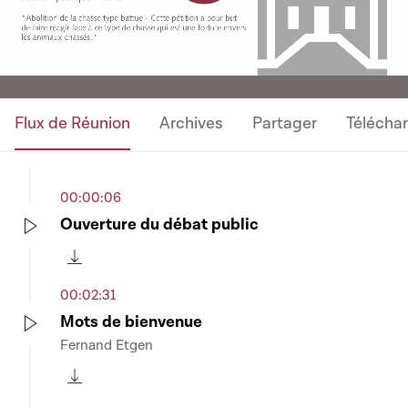
Video
Flux de Réunion
Archives
Partager
Télécha
00:00:06
Ouverture du débat public
Play
Télécharger cette séquence
00:02:31
Mots de bienvenue
Fernand Etgen
Play
Télécharger cette séquence