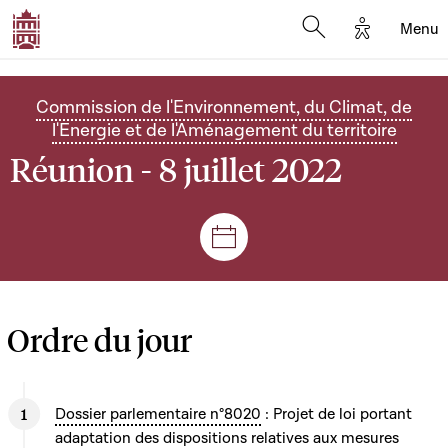
Options d'
Menu
Open search mod
Commission de l'Environnement, du Climat, de
l'Energie et de l'Aménagement du territoire
Réunion - 8 juillet 2022
Séances et réunions
Ordre du jour
Dossier parlementaire n°8020
: Projet de loi portant
adaptation des dispositions relatives aux mesures